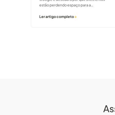
estão perdendo espaço para a
concorrência e como reverter esse
cenário.
Ler artigo completo
→
As