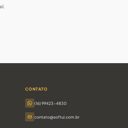
il.
CONTATO
(16) 99423-4830
contato@softui.com.br