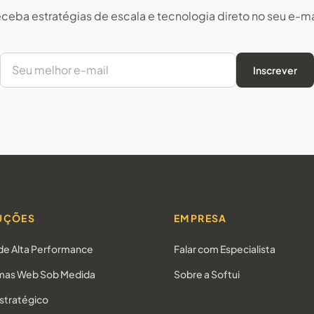
ceba estratégias de escala e tecnologia direto no seu e-ma
Inscrever
UÇÕES
EMPRESA
 de Alta Performance
Falar com Especialista
mas Web Sob Medida
Sobre a Softui
stratégico