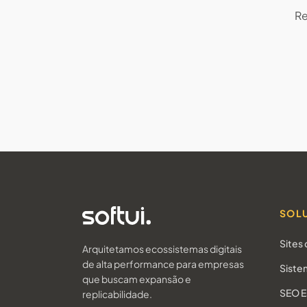
Re
SOL
Sites
Arquitetamos ecossistemas digitais
de alta performance para empresas
Siste
que buscam expansão e
SEO E
replicabilidade.