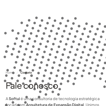
Home
/
Contato
Fale conosco
A
Softui
é uma consultoria de tecnologia estratégica
focada em
Arquitetura de Expansão Digital
. Unimos